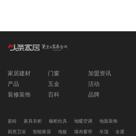
家居建材
门窗
加盟资讯
产品
五金
活动
装修装饰
百科
品牌
瓷砖
家具衣柜
橱柜灶具
地暖空调
地面装饰
厨房卫浴
智能家居
地板
墙布窗帘
吊顶
全屋