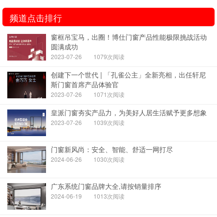
频道点击排行
窗框吊宝马，出圈！博仕门窗产品性能极限挑战活动
圆满成功
2023-07-26
1079次阅读
创建下一个世代 | 「孔雀公主」全新亮相，出任轩尼
斯门窗首席产品体验官
2023-07-26
1071次阅读
皇派门窗夯实产品力，为美好人居生活赋予更多想象
2023-07-26
1039次阅读
门窗新风尚：安全、智能、舒适一网打尽
2024-06-26
1030次阅读
广东系统门窗品牌大全,请按销量排序
2024-06-19
1013次阅读