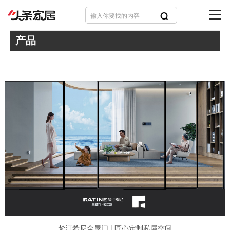
产品
梵汀希尼全屋门 | 匠心定制私属空间