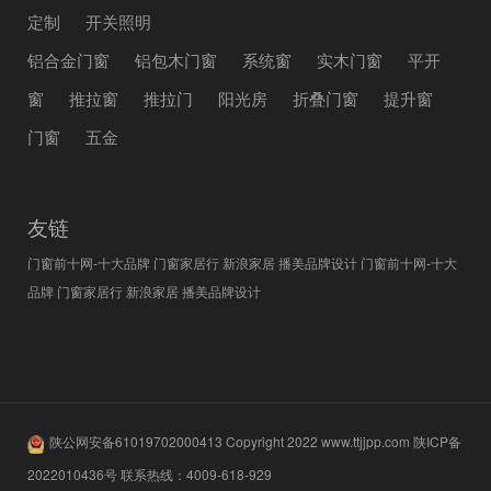
定制
开关照明
铝合金门窗
铝包木门窗
系统窗
实木门窗
平开
窗
推拉窗
推拉门
阳光房
折叠门窗
提升窗
门窗
五金
友链
门窗前十网-十大品牌
门窗家居行
新浪家居
播美品牌设计
门窗前十网-十大
品牌
门窗家居行
新浪家居
播美品牌设计
陕公网安备61019702000413
Copyright 2022
www.ttjjpp.com
陕ICP备
2022010436号
联系热线：
4009-618-929