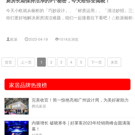
厨房长期保持洁净的9个秘密，今天给你全揭晓！
今天小欧就从橱柜的「巧妙设计」、「材质运用」、「清洁妙招」三
你们更好地解决厨房清洁难题，咱们一起接着往下看吧！△欧派橱柜-图拉
欧派
2023-04-19
1014次浏览
首页
上一页
1
2
3
4
5
下一页
末页
家居品牌热搜榜
完美收官！简一惊艳亮相广州设计周，为美好家助力
腾讯家居
内驱增长 破晓寒冬 | 好莱客2023年经销商峰会圆满落
幕！
好莱客