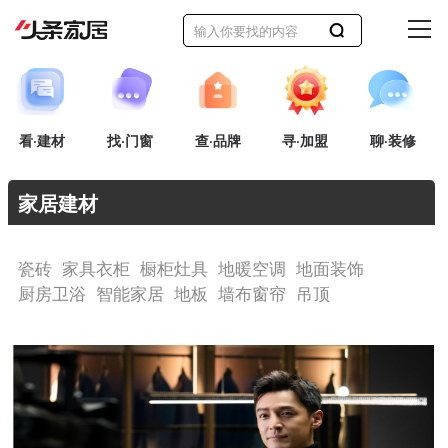
看·建材
找·门窗
查·品牌
寻·加盟
聊·装修
家居建材
瓷砖
家具衣柜
橱柜灶具
地暖空调
地面装饰
厨房卫浴
智能家居
地板
墙布窗帘
吊顶