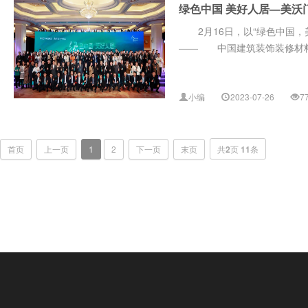
绿色中国 美好人居—美沃
2月16日，以“绿色中国，
—— 中国建筑装饰装修材料
小编
2023-07-26
7
首页
上一页
1
2
下一页
末页
共
2
页
11
条