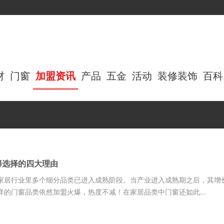
材
门窗
加盟资讯
产品
五金
活动
装修装饰
百科
得选择的四大理由
家居行业里多个细分品类已进入成熟阶段。当产业进入成熟期之后，其增
的门窗品类依然加盟火爆，热度不减！在家居品类中门窗还如此...