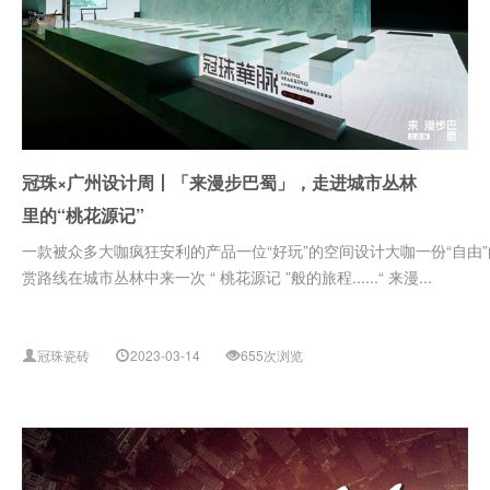
冠珠×广州设计周丨「来漫步巴蜀」，走进城市丛林
里的“桃花源记”
一款被众多大咖疯狂安利的产品一位“好玩”的空间设计大咖一份“自由”
赏路线在城市丛林中来一次 “ 桃花源记 ”般的旅程......“ 来漫...
冠珠瓷砖
2023-03-14
655次浏览