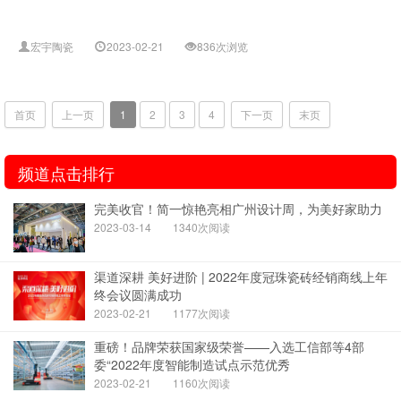
宏宇陶瓷
2023-02-21
836次浏览
首页
上一页
1
2
3
4
下一页
末页
频道点击排行
完美收官！简一惊艳亮相广州设计周，为美好家助力
2023-03-14
1340次阅读
渠道深耕 美好进阶 | 2022年度冠珠瓷砖经销商线上年
终会议圆满成功
2023-02-21
1177次阅读
重磅！品牌荣获国家级荣誉——入选工信部等4部
委“2022年度智能制造试点示范优秀
2023-02-21
1160次阅读