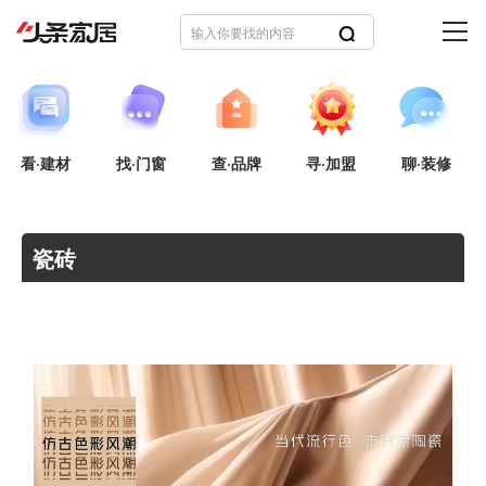
看·建材
找·门窗
查·品牌
寻·加盟
聊·装修
瓷砖