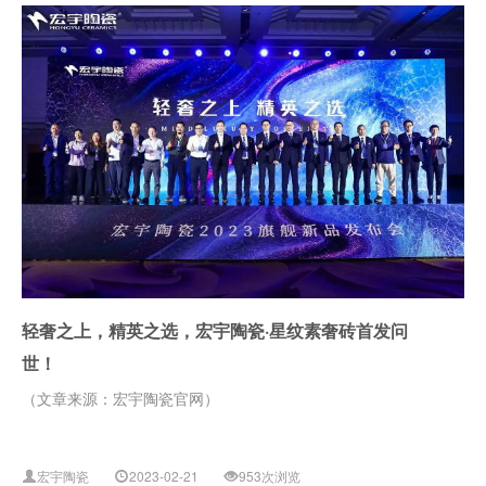
轻奢之上，精英之选，宏宇陶瓷·星纹素奢砖首发问
世！
（文章来源：宏宇陶瓷官网）
宏宇陶瓷
2023-02-21
953次浏览