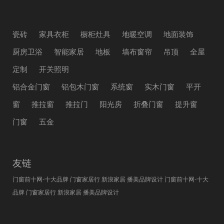
瓷砖
家具衣柜
橱柜灶具
地暖空调
地面装饰
厨房卫浴
智能家居
地板
墙布窗帘
吊顶
全屋
定制
开关照明
铝合金门窗
铝包木门窗
系统窗
实木门窗
平开
窗
推拉窗
推拉门
阳光房
折叠门窗
提升窗
门窗
五金
友链
门窗前十网-十大品牌
门窗家居行
新浪家居
播美品牌设计
门窗前十网-十大
品牌
门窗家居行
新浪家居
播美品牌设计