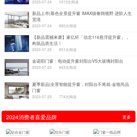
2023-07-24
1013次阅读
新品上市|慕色全景提升窗 IMAX级奢阔视野 进阶人生
宽境
2023-07-24
992次阅读
【新品震撼来袭】家亿轩「信念116悬浮提升窗」，
构筑品质生活！
2023-07-25
951次阅读
金诺阳门窗：电动提升窗封阳台VS大玻璃封阳台
2023-07-25
943次阅读
夏季新品|全景智能提升窗，封阳台不将就-金致尚品
门窗
2023-07-25
774次阅读
2024消费者喜爱品牌
更多