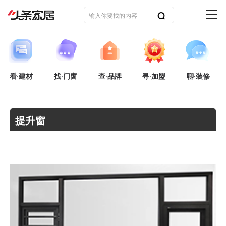
看·建材
找·门窗
查·品牌
寻·加盟
聊·装修
提升窗