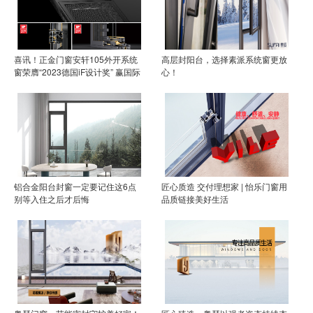
喜讯！正金门窗安轩105外开系统
高层封阳台，选择素派系统窗更放
窗荣膺“2023德国iF设计奖” 赢国际
心！
权威认证
铝合金阳台封窗一定要记住这6点
匠心质造 交付理想家 | 怡乐门窗用
别等入住之后才后悔
品质链接美好生活