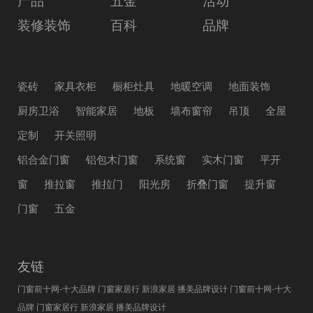
装修装饰
百科
品牌
瓷砖
家具衣柜
橱柜灶具
地暖空调
地面装饰
厨房卫浴
智能家居
地板
墙布窗帘
吊顶
全屋
定制
开关照明
铝合金门窗
铝包木门窗
系统窗
实木门窗
平开
窗
推拉窗
推拉门
阳光房
折叠门窗
提升窗
门窗
五金
友链
门窗前十网-十大品牌
门窗家居行
新浪家居
播美品牌设计
门窗前十网-十大
品牌
门窗家居行
新浪家居
播美品牌设计