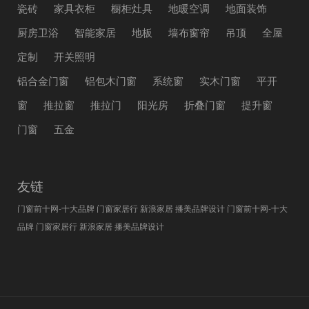
瓷砖
家具衣柜
橱柜灶具
地暖空调
地面装饰
厨房卫浴
智能家居
地板
墙布窗帘
吊顶
全屋
定制
开关照明
铝合金门窗
铝包木门窗
系统窗
实木门窗
平开
窗
推拉窗
推拉门
阳光房
折叠门窗
提升窗
门窗
五金
友链
门窗前十网-十大品牌
门窗家居行
新浪家居
播美品牌设计
门窗前十网-十大
品牌
门窗家居行
新浪家居
播美品牌设计