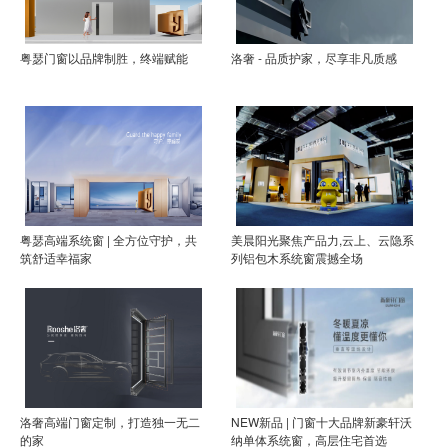
粤瑟门窗以品牌制胜，终端赋能
洛奢 - 品质护家，尽享非凡质感
粤瑟高端系统窗 | 全方位守护，共
美晨阳光聚焦产品力,云上、云隐系
筑舒适幸福家
列铝包木系统窗震撼全场
洛奢高端门窗定制，打造独一无二
NEW新品 | 门窗十大品牌新豪轩沃
的家
纳单体系统窗，高层住宅首选