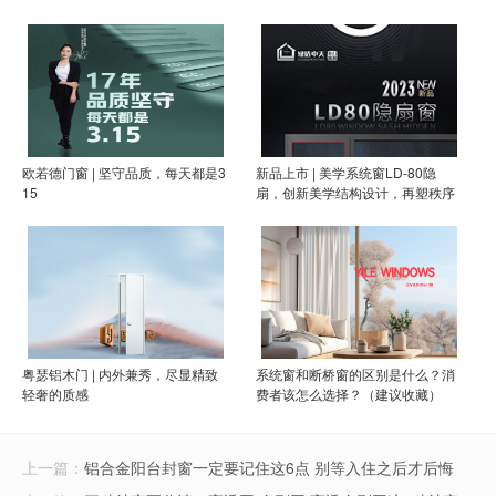
欧若德门窗 | 坚守品质，每天都是3
新品上市 | 美学系统窗LD-80隐
15
扇，创新美学结构设计，再塑秩序
之美
粤瑟铝木门 | 内外兼秀，尽显精致
系统窗和断桥窗的区别是什么？消
轻奢的质感
费者该怎么选择？（建议收藏）
上一篇：
铝合金阳台封窗一定要记住这6点 别等入住之后才后悔