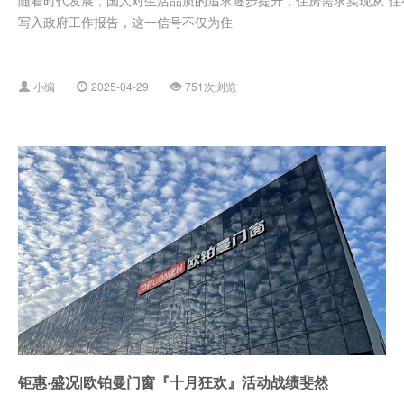
写入政府工作报告，这一信号不仅为住
小编
2025-04-29
751次浏览
钜惠·盛况|欧铂曼门窗『十月狂欢』活动战绩斐然