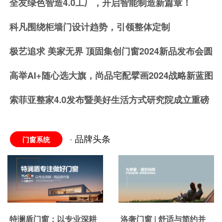
全友绿色智造4.0工厂，开启智能制造新篇章！
科凡围绕柜墙门设计趋势，引领整体定制
极艺追求 美家无界 顶固集创门窗2024新品发布会圆
满举行
高举AI+随心选大旗，尚品宅配擘画2024战略新蓝图
索菲亚整家4.0发布暨美好生活方式研究院成立重磅
来袭
· 品牌头条
门窗系统
特澜盾门窗：以专业深耕
洛奢门窗 | 舒适与简约并