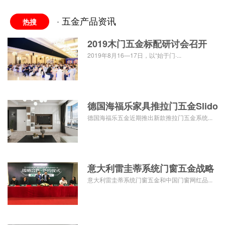
· 五金产品资讯
热搜
2019木门五金标配研讨会召开
顶固安全
2019年8月16—17日，以“始于门·...
德国海福乐家具推拉门五金Slido
Fl
德国海福乐五金近期推出新款推拉门五金系统...
意大利雷圭蒂系统门窗五金战略
签约中国门窗
意大利雷圭蒂系统门窗五金和中国门窗网红品...