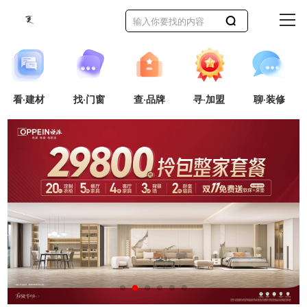
看·建材
找·门窗
查·品牌
寻·加盟
聊·装修