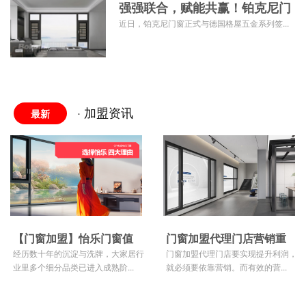
强强联合，赋能共赢！铂克尼门
窗与德国格屋
近日，铂克尼门窗正式与德国格屋五金系列签...
· 加盟资讯
最新
【门窗加盟】怡乐门窗值
门窗加盟代理门店营销重
得选择的四大理由
经历数十年的沉淀与洗牌，大家居行
在培养目标客户群
门窗加盟代理门店要实现提升利润，
业里多个细分品类已进入成熟阶...
就必须要依靠营销。而有效的营...