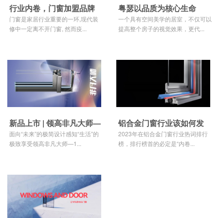
行业内卷，门窗加盟品牌
粤瑟以品质为核心生命
是否值得考虑？
门窗是家居行业重要的一环,现代装
力，探寻高端家居美学
一个具有空间美学的居室，不仅可以
修中一定离不开门窗, 然而疫...
提高整个房子的视觉效果，更代...
新品上市 | 领高非凡大师—
铝合金门窗行业该如何发
127断桥提升门窗系统始于
面向“未来”的极简设计感知“生活”的
展？（2023年行业分析）
2023年在铝合金门窗行业热词排行
极致享受领高非凡大师—1...
榜，排行榜首的必定是“内卷...
颜值，忠于品质