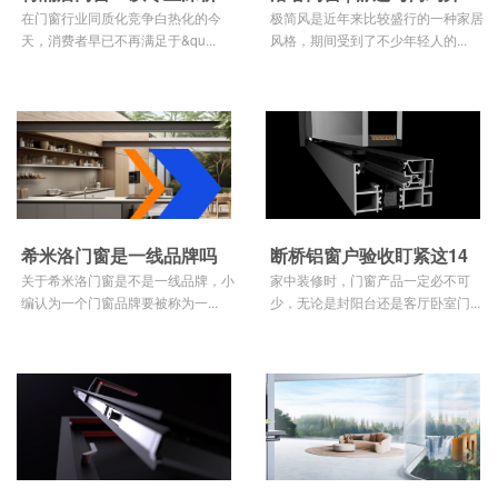
铸就行业标杆，用品质作答
在门窗行业同质化竞争白热化的今
存，感受时尚空间
极简风是近年来比较盛行的一种家居
天，消费者早已不再满足于&qu...
风格，期间受到了不少年轻人的...
诠释生活美学
希米洛门窗是一线品牌吗
断桥铝窗户验收盯紧这14
关于希米洛门窗是不是一线品牌，小
点（建议收藏）
家中装修时，门窗产品一定必不可
编认为一个门窗品牌要被称为一...
少，无论是封阳台还是客厅卧室门...